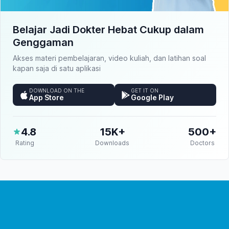
Belajar Jadi Dokter Hebat Cukup dalam
Genggaman
Akses materi pembelajaran, video kuliah, dan latihan soal
kapan saja di satu aplikasi
DOWNLOAD ON THE
GET IT ON
App Store
Google Play
4.8
15K+
500+
Rating
Downloads
Doctors