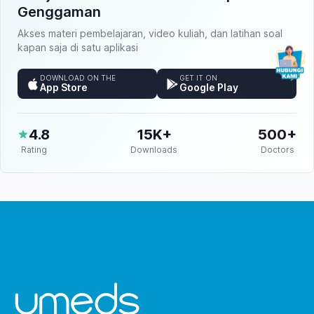
Genggaman
Akses materi pembelajaran, video kuliah, dan latihan soal
kapan saja di satu aplikasi
DOWNLOAD ON THE
GET IT ON
App Store
Google Play
4.8
15K+
500+
Rating
Downloads
Doctors