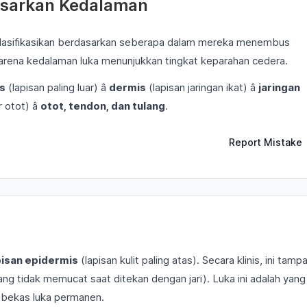
dasarkan Kedalaman
diklasifikasikan berdasarkan seberapa dalam mereka menembus
ng karena kedalaman luka menunjukkan tingkat keparahan cedera.
s
(lapisan paling luar) â
dermis
(lapisan jaringan ikat) â
jaringan
 otot) â
otot, tendon, dan tulang
.
Report Mistake
pisan epidermis
(lapisan kulit paling atas). Secara klinis, ini tamp
g tidak memucat saat ditekan dengan jari). Luka ini adalah yang
n bekas luka permanen.