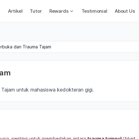
Artikel
Tutor
Rewards
Testimonial
About Us
erbuka dan Trauma Tajam
jam
 Tajam untuk mahasiswa kedokteran gigi.
usia, penting untuk membedakan antara
trauma tumpul
(blunt