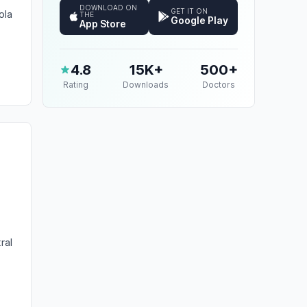
DOWNLOAD ON
GET IT ON
ola
THE
Google Play
App Store
4.8
15K+
500+
Rating
Downloads
Doctors
ral