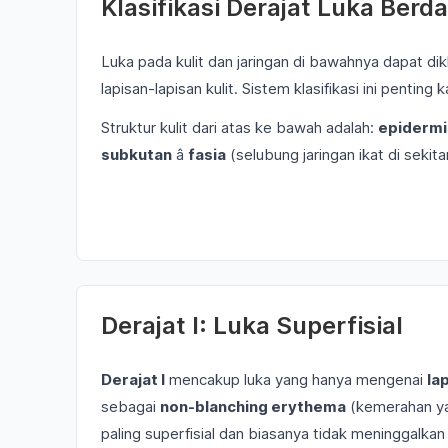
Klasifikasi Derajat Luka Ber
Luka pada kulit dan jaringan di bawahnya dapat 
lapisan-lapisan kulit. Sistem klasifikasi ini penti
Struktur kulit dari atas ke bawah adalah:
epidermi
subkutan
â
fasia
(selubung jaringan ikat di sekitar
Derajat I: Luka Superfisial
Derajat I
mencakup luka yang hanya mengenai
la
sebagai
non-blanching erythema
(kemerahan yan
paling superfisial dan biasanya tidak meninggalka