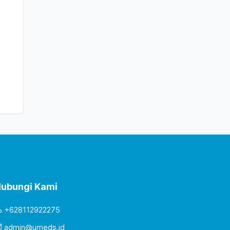
ubungi Kami
+628112922275
admin@umeds.id