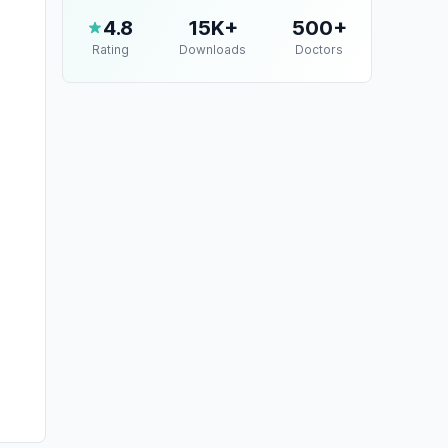
4.8
15K+
500+
Rating
Downloads
Doctors