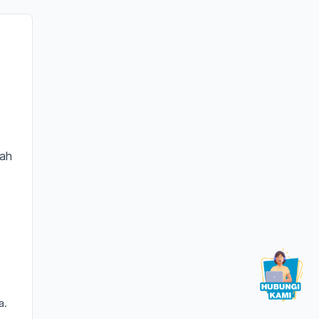
cah
a.