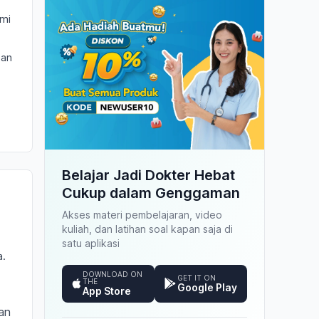
ami
ban
Belajar Jadi Dokter Hebat
Cukup dalam Genggaman
Akses materi pembelajaran, video
kuliah, dan latihan soal kapan saja di
satu aplikasi
a.
DOWNLOAD ON
GET IT ON
THE
Google Play
App Store
an