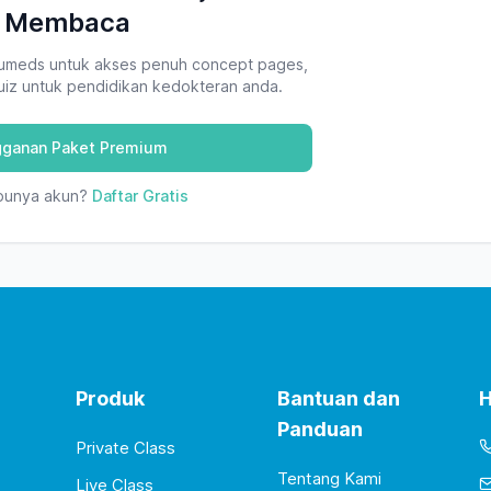
Membaca
umeds untuk akses penuh concept pages,
quiz untuk pendidikan kedokteran anda.
gganan Paket Premium
punya akun?
Daftar Gratis
Produk
Bantuan dan
H
Panduan
Private Class
Tentang Kami
Live Class