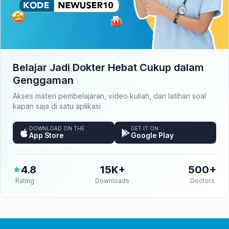
Belajar Jadi Dokter Hebat Cukup dalam
Genggaman
Akses materi pembelajaran, video kuliah, dan latihan soal
kapan saja di satu aplikasi
DOWNLOAD ON THE
GET IT ON
App Store
Google Play
4.8
15K+
500+
Rating
Downloads
Doctors