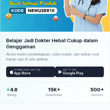
Belajar Jadi Dokter Hebat Cukup dalam
Genggaman
Akses materi pembelajaran, video kuliah, dan latihan soal
kapan saja di satu aplikasi
DOWNLOAD ON THE
GET IT ON
App Store
Google Play
4.8
15K+
500+
Rating
Downloads
Doctors