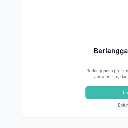
Berlangga
Berlangganan premiu
video belajar, da
La
Belu