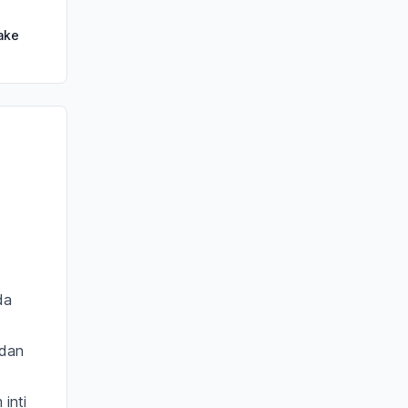
ake
da
 dan
inti