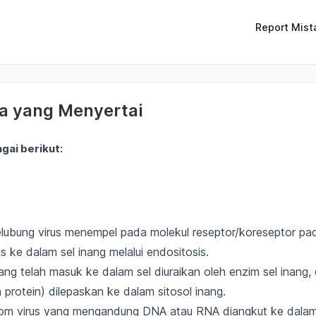
Report Mist
la yang Menyertai
gai berikut:
selubung virus menempel pada molekul reseptor/koreseptor pa
s ke dalam sel inang melalui endositosis.
ng telah masuk ke dalam sel
diuraikan oleh enzim sel inang
,
 protein) dilepaskan ke dalam sitosol inang
.
m virus yang mengandung DNA atau RNA diangkut ke dalam 