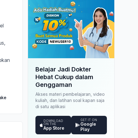
el
us,
bkan
Belajar Jadi Dokter
Hebat Cukup dalam
Genggaman
Akses materi pembelajaran, video
ake
kuliah, dan latihan soal kapan saja
di satu aplikasi
GET IT ON
DOWNLOAD
Google
ON THE
App Store
Play