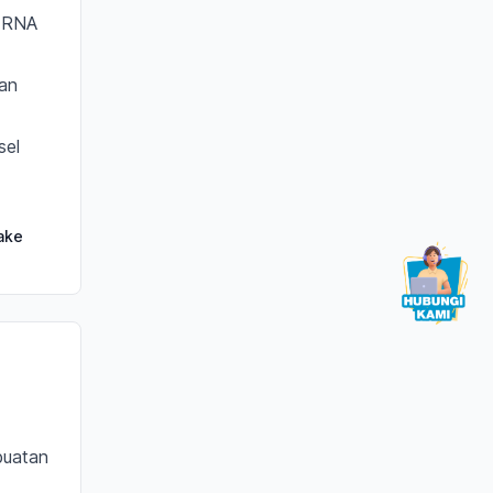
l RNA
dan
sel
ake
buatan