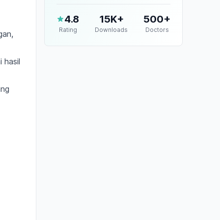
4.8
15K+
500+
Rating
Downloads
Doctors
gan,
 hasil
ang