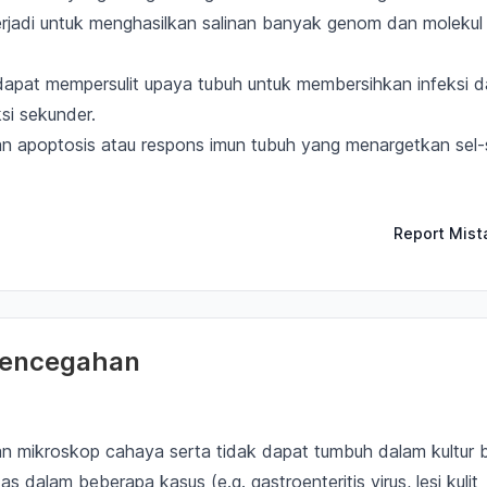
 terjadi untuk menghasilkan salinan banyak genom dan moleku
dapat mempersulit upaya tubuh untuk membersihkan infeksi 
si sekunder.
an
apoptosis atau respons imun tubuh
yang menargetkan sel-
Report Mist
 Pencegahan
ngan mikroskop cahaya
serta
tidak dapat tumbuh dalam kultur 
tas dalam beberapa kasus (e.g.
gastroenteritis virus, lesi kulit