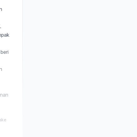
n
.
ampak
beri
n
unan
ake