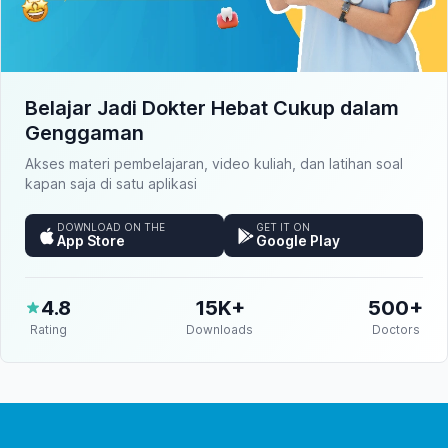
Belajar Jadi Dokter Hebat Cukup dalam
Genggaman
Akses materi pembelajaran, video kuliah, dan latihan soal
kapan saja di satu aplikasi
DOWNLOAD ON THE
GET IT ON
App Store
Google Play
4.8
15K+
500+
Rating
Downloads
Doctors