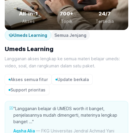
All-in-1
700+
24/7
Akses
Topik
Tersedia
Umeds Learning
Semua Jenjang
Umeds Learning
Langganan akses lengkap ke semua materi belajar umeds:
video, soal, dan rangkuman dalam satu paket.
Akses semua fitur
Update berkala
Support prioritas
"
Langganan belajar di UMEDS worth it banget,
penjelasannya mudah dimengerti, materinya lengkap
banget ...
"
Aqsha Alia
—
FKG Universitas Jendral Achmad Yani