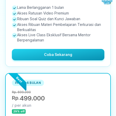
Lama Berlangganan
1
bulan
Akses Ratusan Video Premium
Ribuan Soal Quiz dan Kunci Jawaban
Akses Ribuan Materi Pembelajaran Terkurasi dan
Berkualitas
Akses Live Class Eksklusif Bersama Mentor
Berpengalaman
Coba Sekarang
Best
PAKET 6 BULAN
Rp. 699.000
499.000
Rp.
/ per akun
29
% off