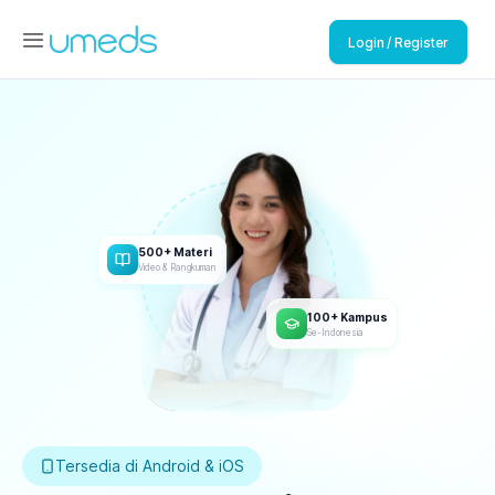
Login / Register
500+ Materi
Video & Rangkuman
100+ Kampus
Se-Indonesia
Tersedia di Android & iOS