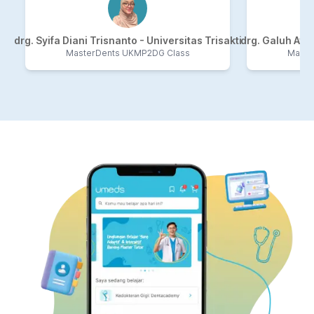
review ulang atau menghapal.
mengikut
langsung, b
rapor dar
drg. Syifa Diani Trisnanto - Universitas Trisakti
drg. Galuh Ayu
yang telah 
MasterDents UKMP2DG Class
Maste
bisa menge
perlu saya