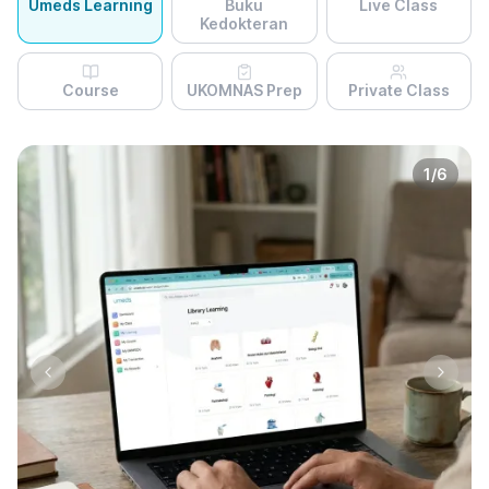
Umeds Learning
Buku
Live Class
Kedokteran
Course
UKOMNAS Prep
Private Class
1
/
6