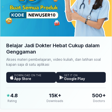
Belajar Jadi Dokter Hebat Cukup dalam
Genggaman
Akses materi pembelajaran, video kuliah, dan latihan soal
kapan saja di satu aplikasi
DOWNLOAD ON THE
GET IT ON
App Store
Google Play
4.8
15K+
500+
Rating
Downloads
Doctors