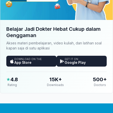
Belajar Jadi Dokter Hebat Cukup dalam
Genggaman
Akses materi pembelajaran, video kuliah, dan latihan soal
kapan saja di satu aplikasi
DOWNLOAD ON THE
GET IT ON
App Store
Google Play
4.8
15K+
500+
Rating
Downloads
Doctors