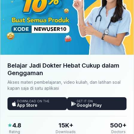
Belajar Jadi Dokter Hebat Cukup dalam
Genggaman
Akses materi pembelajaran, video kuliah, dan latihan soal
kapan saja di satu aplikasi
DOWNLOAD ON THE
GET IT ON
App Store
Google Play
4.8
15K+
500+
Rating
Downloads
Doctors