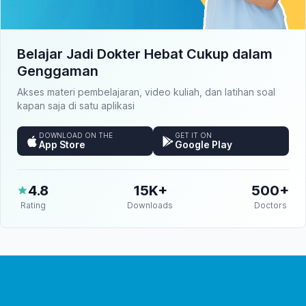
Belajar Jadi Dokter Hebat Cukup dalam
Genggaman
Akses materi pembelajaran, video kuliah, dan latihan soal
kapan saja di satu aplikasi
DOWNLOAD ON THE
GET IT ON
App Store
Google Play
4.8
15K+
500+
Rating
Downloads
Doctors