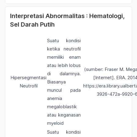
Interpretasi Abnormalitas : Hematologi,
Sel Darah Putih
Suatu kondisi
ketika neutrofil
memiliki enam
atau lebih lobus
(sumber: Fraser M. Mega
di dalamnya.
Hipersegmentasi
[Internet]. ERA. 2014
Biasanya
Neutrofil
https://era.library.ualber
muncul pada
3926-472a-9920-6
anemia
megaloblastik
atau keganasan
myeloid
Suatu kondisi