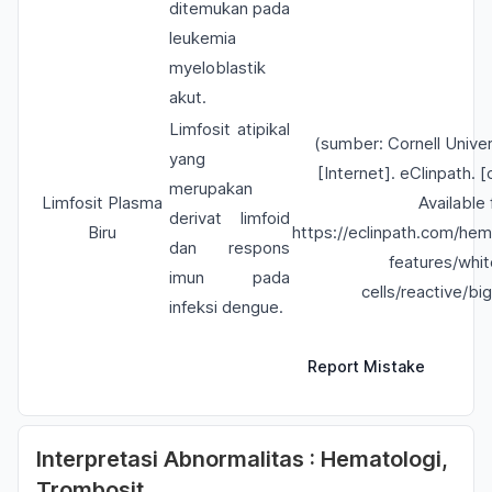
ditemukan pada
leukemia
myeloblastik
akut.
Limfosit atipikal
(sumber: Cornell Univers
yang
[Internet]. eClinpath. [
merupakan
Limfosit Plasma
Available 
derivat limfoid
Biru
https://eclinpath.com/he
dan respons
features/whi
imun pada
cells/reactive/big
infeksi dengue.
Report Mistake
Interpretasi Abnormalitas : Hematologi,
Trombosit