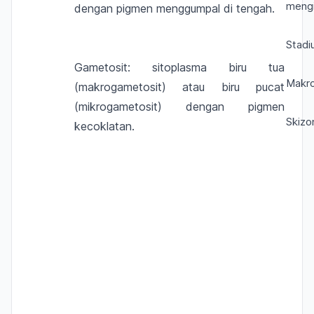
mengi
dengan pigmen menggumpal di tengah.
Stadi
Gametosit: sitoplasma biru tua
Makr
(makrogametosit) atau biru pucat
(mikrogametosit) dengan pigmen
Skiz
kecoklatan.