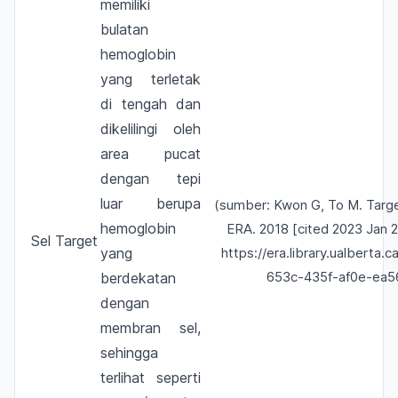
memiliki
bulatan
hemoglobin
yang terletak
di tengah dan
dikelilingi oleh
area pucat
dengan tepi
luar berupa
(sumber: Kwon G, To M. Target 
hemoglobin
ERA. 2018 [cited 2023 Jan 22
Sel Target
yang
https://era.library.ualberta
653c-435f-af0e-ea5
berdekatan
dengan
membran sel,
sehingga
terlihat seperti