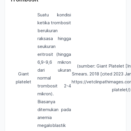
Suatu kondisi
ketika trombosit
berukuran
raksasa hingga
seukuran
eritrosit (hingga
6,9-9,6 mikron
(sumber: Giant Platelet [In
dari ukuran
Giant
Smears. 2018 [cited 2023 Jan 
normal
platelet
https://vetclinpathimages.co
trombosit 2-4
platelet/)
mikron).
Biasanya
ditemukan pada
anemia
megaloblastik