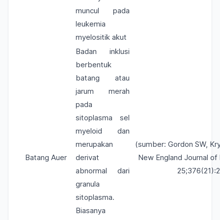
muncul pada
leukemia
myelositik akut
Badan inklusi
berbentuk
batang atau
jarum merah
pada
sitoplasma sel
myeloid dan
merupakan
(sumber: Gordon SW, Kry
Batang Auer
derivat
New England Journal of
abnormal dari
25;376(21):
granula
sitoplasma.
Biasanya