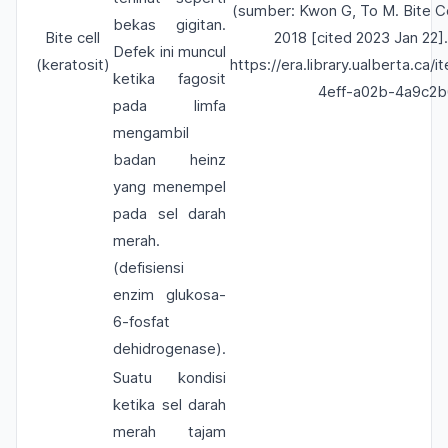
(sumber: Kwon G, To M. Bite Cel
bekas gigitan.
Bite cell
2018 [cited 2023 Jan 22].
Defek ini muncul
(keratosit)
https://era.library.ualberta.c
ketika fagosit
4eff-a02b-4a9c2
pada limfa
mengambil
badan heinz
yang menempel
pada sel darah
merah.
(defisiensi
enzim glukosa-
6-fosfat
dehidrogenase).
Suatu kondisi
ketika sel darah
merah tajam