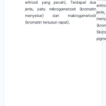
eritrosit yang pecah). Terdapat dua
erit
jenis, yaitu mikrogametosit (kromatin
jeni
menyebar) dan makrogametosit
men
(kromatin tersusun rapat).
(krom
Skiz
pigm