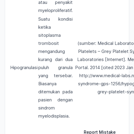
atau penyakit
myeloproliferatif.
Suatu kondisi
ketika
sitoplasma
trombosit
(sumber: Medical Laborator
mengandung
Platelets – Grey Platelet 
kurang dari dua
Laboratories [Internet]. Me
Hipogranulasi
puluh granula
Portal. 2014 [cited 2023 Jan 
yang tersebar.
http://www.medical-labs.n
Biasanya
syndrome-gps-1256/hypogr
ditemukan pada
grey-platelet-sy
pasien dengan
sindrom
myelodisplasia.
Report Mistake