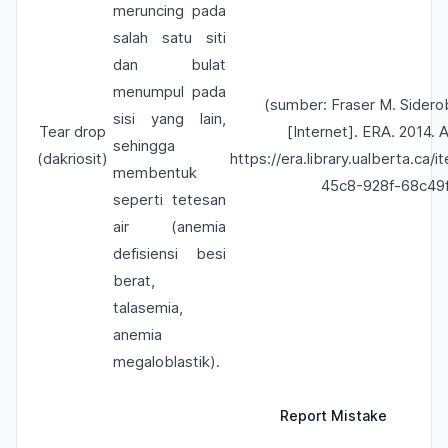
meruncing pada
salah satu siti
dan bulat
menumpul pada
(sumber: Fraser M. Sidero
sisi yang lain,
Tear drop
[Internet]. ERA. 2014. A
sehingga
(dakriosit)
https://era.library.ualberta.c
membentuk
45c8-928f-68c49
seperti tetesan
air (anemia
defisiensi besi
berat,
talasemia,
anemia
megaloblastik).
Report Mistake