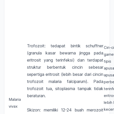
Trofozoit: tedapat bintik schuffner
Ciri
(granula kasar bewarna jingga pada
game
eritrosit yang terinfeksi) dan terdapat
tipi
struktur berbentuk cincin sebesar
apus
sepertiga eritrosit (lebih besar dari cincin
apusa
trofozoit malaria falciparum). Pada
perbe
trofozoit tua, sitoplasma tampak tidak
terin
beraturan.
eritr
Malaria
lebih
vivax
kecen
Skizon: memiliki 12-24 buah merozoit