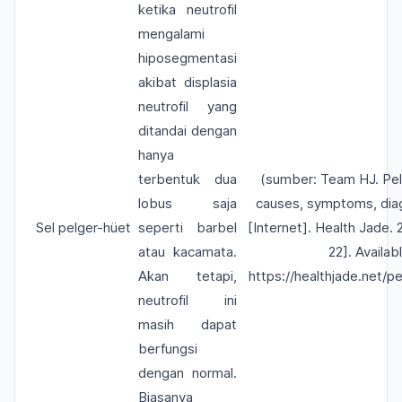
ketika neutrofil
mengalami
hiposegmentasi
akibat displasia
neutrofil yang
ditandai dengan
hanya
terbentuk dua
(sumber: Team HJ. Pe
lobus saja
causes, symptoms, dia
Sel pelger-h
üet
seperti barbel
[Internet]. Health Jade.
atau kacamata.
22]. Availab
Akan tetapi,
https://healthjade.net/p
neutrofil ini
masih dapat
berfungsi
dengan normal.
Biasanya