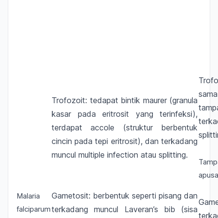
Trofo
sama
Trofozoit: tedapat bintik maurer (granula
tam
kasar pada eritrosit yang terinfeksi),
terk
terdapat
accole
(struktur berbentuk
splitt
cincin pada tepi eritrosit), dan terkadang
muncul
multiple infection
atau
splitting.
Tam
apusa
Gametosit: berbentuk seperti pisang dan
Malaria
Gamet
falciparum
terkadang muncul
Laveran’s bib
(sisa
terk