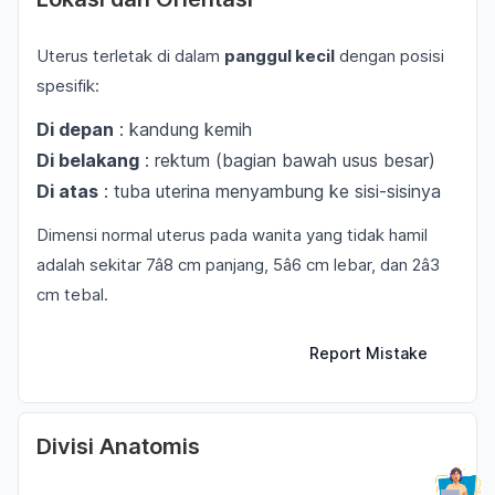
Uterus terletak di dalam
panggul kecil
dengan posisi
spesifik:
Di depan
: kandung kemih
Di belakang
: rektum (bagian bawah usus besar)
Di atas
: tuba uterina menyambung ke sisi-sisinya
Dimensi normal uterus pada wanita yang tidak hamil
adalah sekitar 7â8 cm panjang, 5â6 cm lebar, dan 2â3
cm tebal.
Report Mistake
Divisi Anatomis