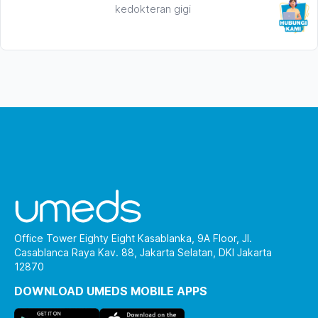
kedokteran gigi
Office Tower Eighty Eight Kasablanka, 9A Floor, Jl.
Casablanca Raya Kav. 88, Jakarta Selatan, DKI Jakarta
12870
DOWNLOAD UMEDS MOBILE APPS