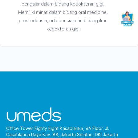
pengajar dalam bidang kedokteran gigi.
Memiliki minat dalam bidang oral medicine,
prostodonsia, ortodonsia, dan bidang ilmu
kedokteran gigi
Office Tower Eighty Eight Kasablanka, 9A Floor, Jl.
Casablanca Raya Kav. 88, Jakarta Selatan, DKI Jakarta