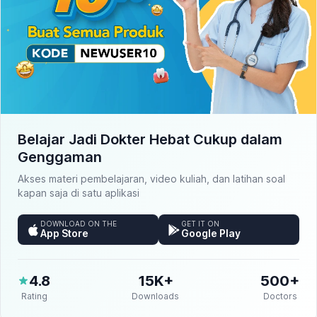
Belajar Jadi Dokter Hebat Cukup dalam
Genggaman
Akses materi pembelajaran, video kuliah, dan latihan soal
kapan saja di satu aplikasi
DOWNLOAD ON THE
GET IT ON
App Store
Google Play
4.8
15K+
500+
Rating
Downloads
Doctors