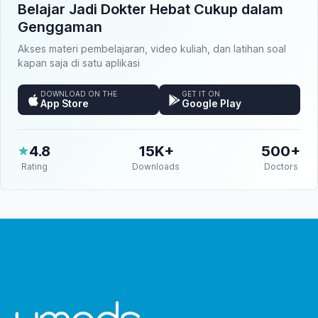
Belajar Jadi Dokter Hebat Cukup dalam
Genggaman
Akses materi pembelajaran, video kuliah, dan latihan soal
kapan saja di satu aplikasi
DOWNLOAD ON THE
GET IT ON
App Store
Google Play
4.8
15K+
500+
Rating
Downloads
Doctors