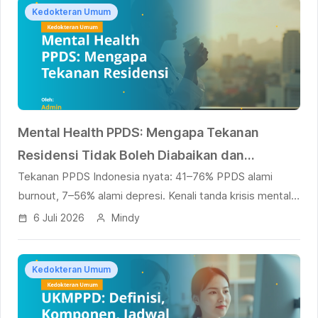
Kedokteran Umum
Mental Health PPDS: Mengapa Tekanan
Residensi Tidak Boleh Diabaikan dan
Tekanan PPDS Indonesia nyata: 41–76% PPDS alami
Bagaimana Mencari Bantuan
burnout, 7–56% alami depresi. Kenali tanda krisis mental
pada residen dan langkah nyata mencari bantuan
6 Juli 2026
Mindy
profesional.
Kedokteran Umum