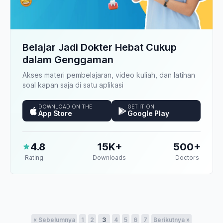
Belajar Jadi Dokter Hebat Cukup
dalam Genggaman
Akses materi pembelajaran, video kuliah, dan latihan
soal kapan saja di satu aplikasi
DOWNLOAD ON THE
GET IT ON
App Store
Google Play
4.8
15K+
500+
Rating
Downloads
Doctors
« Sebelumnya
1
2
3
4
5
6
7
Berikutnya »