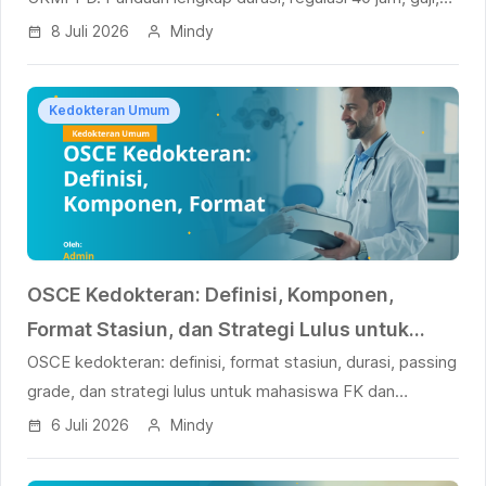
dan tips lulus untuk dokter muda.
8 Juli 2026
Mindy
Kedokteran Umum
OSCE Kedokteran: Definisi, Komponen,
Format Stasiun, dan Strategi Lulus untuk
OSCE kedokteran: definisi, format stasiun, durasi, passing
Mahasiswa Kedokteran
grade, dan strategi lulus untuk mahasiswa FK dan
UKMPPD.
6 Juli 2026
Mindy