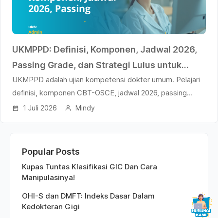
UKMPPD: Definisi, Komponen, Jadwal 2026,
Passing Grade, dan Strategi Lulus untuk
UKMPPD adalah ujian kompetensi dokter umum. Pelajari
Mahasiswa Kedokteran
definisi, komponen CBT-OSCE, jadwal 2026, passing
grade, dan strategi lulus untuk mahasiswa FK.
1 Juli 2026
Mindy
Popular Posts
Kupas Tuntas Klasifikasi GIC Dan Cara
Manipulasinya!
OHI-S dan DMFT: Indeks Dasar Dalam
Kedokteran Gigi