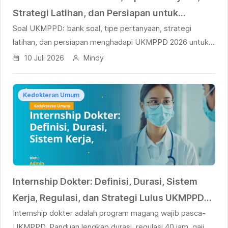
Strategi Latihan, dan Persiapan untuk
Soal UKMPPD: bank soal, tipe pertanyaan, strategi
Mahasiswa Kedokteran
latihan, dan persiapan menghadapi UKMPPD 2026 untuk
mahasiswa kedokteran.
10 Juli 2026
Mindy
Kedokteran Umum
Internship Dokter: Definisi, Durasi, Sistem
Kerja, Regulasi, dan Strategi Lulus UKMPPD
Internship dokter adalah program magang wajib pasca-
untuk Dokter Muda Indonesia
UKMPPD. Panduan lengkap durasi, regulasi 40 jam, gaji,